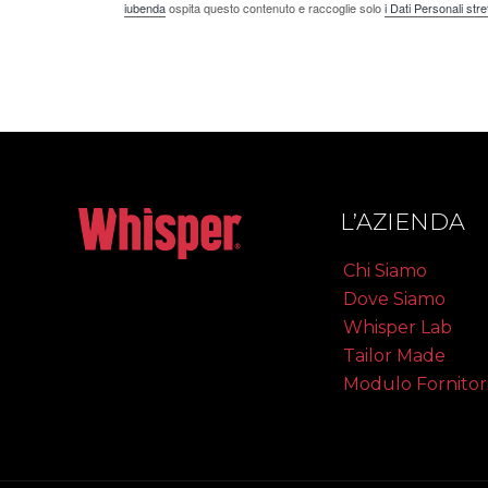
iubenda
ospita questo contenuto e raccoglie solo
i Dati Personali st
L’AZIENDA
Chi Siamo
Dove Siamo
Whisper Lab
Tailor Made
Modulo Fornitor