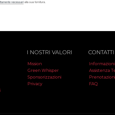
rettamente necessari
alla sua fornitura.
I NOSTRI VALORI
CONTATTI
Mission
Informazioni
Green Whisper
Assistenza T
Sponsorizzazioni
Prenotazion
Privacy
FAQ
i