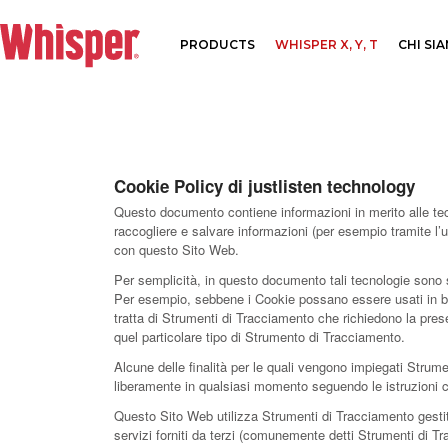
PRODUCTS
WHISPER X, Y, T
CHI SI
Cookie Policy di justlisten technology
Questo documento contiene informazioni in merito alle tecn
raccogliere e salvare informazioni (per esempio tramite l’u
con questo Sito Web.
Per semplicità, in questo documento tali tecnologie sono s
Per esempio, sebbene i Cookie possano essere usati in bro
tratta di Strumenti di Tracciamento che richiedono la pres
quel particolare tipo di Strumento di Tracciamento.
Alcune delle finalità per le quali vengono impiegati Strum
liberamente in qualsiasi momento seguendo le istruzioni
Questo Sito Web utilizza Strumenti di Tracciamento gestit
servizi forniti da terzi (comunemente detti Strumenti di Tr