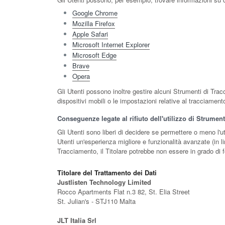
Google Chrome
Mozilla Firefox
Apple Safari
Microsoft Internet Explorer
Microsoft Edge
Brave
Opera
Gli Utenti possono inoltre gestire alcuni Strumenti di Tracc
dispositivi mobili o le impostazioni relative al tracciament
Conseguenze legate al rifiuto dell'utilizzo di Strumen
Gli Utenti sono liberi di decidere se permettere o meno l'u
Utenti un'esperienza migliore e funzionalità avanzate (in li
Tracciamento, il Titolare potrebbe non essere in grado di fo
Titolare del Trattamento dei Dati
Justlisten Technology Limited
Rocco Apartments Flat n.3 82, St. Elia Street
St. Julian's - STJ110 Malta
JLT Italia Srl