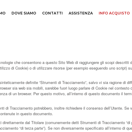
AMO
DOVE SIAMO
CONTATTI
ASSISTENZA
INFO ACQUISTO
ologie che consentono a questo Sito Web di raggiungere gli scopi descritti di 
tilizzo di Cookie) o di utilizzare risorse (per esempio eseguendo uno script) s
inteticamente definite “Strumenti di Tracciamento”, salvo vi sia ragione di dif
wser sia web sia mobili, sarebbe fuori luogo parlare di Cookie nel contesto di
enza di un browser. Per questo motivo, all’interno di questo documento il term
enti di Tracciamento potrebbero, inoltre richiedere il consenso dell’Utente. S
 contenute in questo documento.
i direttamente dal Titolare (comunemente detti Strumenti di Tracciamento “di 
acciamento “di terza parte”). Se non diversamente specificato all’interno di qu