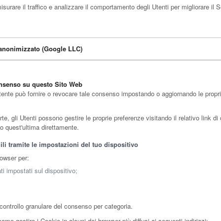
rare il traffico e analizzare il comportamento degli Utenti per migliorare il S
P anonimizzato (Google LLC)
consenso su questo Sito Web
tente può fornire o revocare tale consenso impostando o aggiornando le proprie 
, gli Utenti possono gestire le proprie preferenze visitando il relativo link di o
do quest'ultima direttamente.
li tramite le impostazioni del tuo dispositivo
rowser per:
ti impostati sul dispositivo;
controllo granulare del consenso per categoria.
me gestire i Cookie in alcuni dei browser più diffusi ai seguenti indirizzi: