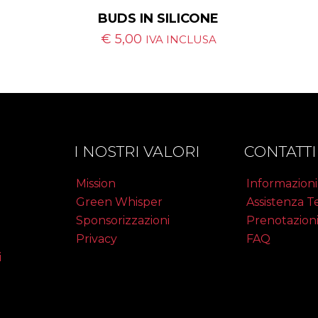
BUDS IN SILICONE
€
5,00
IVA INCLUSA
I NOSTRI VALORI
CONTATTI
Mission
Informazioni
Green Whisper
Assistenza T
Sponsorizzazioni
Prenotazion
Privacy
FAQ
i