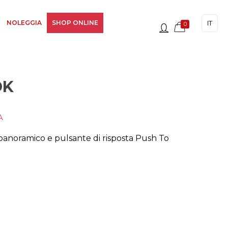
IT
NOLEGGIA
SHOP ONLINE
0
OK
A
panoramico e pulsante di risposta Push To