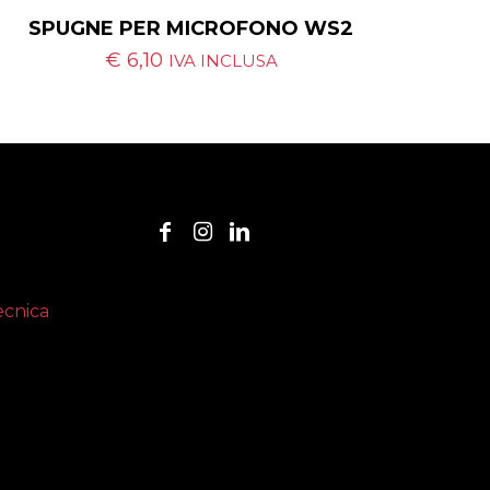
SPUGNE PER MICROFONO WS2
€
6,10
IVA INCLUSA
ecnica
i