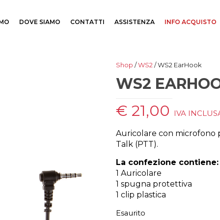
AMO
DOVE SIAMO
CONTATTI
ASSISTENZA
INFO ACQUISTO
Shop
/
WS2
/ WS2 EarHook
WS2 EARHO
€
21,00
IVA INCLUS
Auricolare con microfono 
Talk (PTT).
La confezione contiene:
1 Auricolare
1 spugna protettiva
1 clip plastica
Esaurito