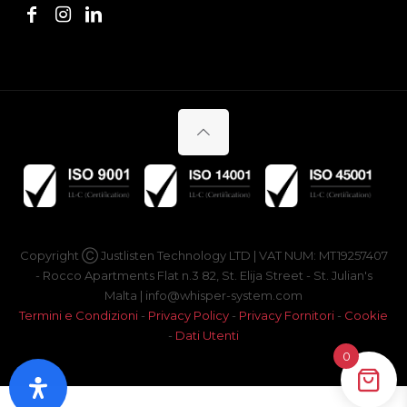
Copyright Ⓒ Justlisten Technology LTD | VAT NUM: MT19257407
- Rocco Apartments Flat n.3 82, St. Elija Street - St. Julian's
Malta | info@whisper-system.com
Termini e Condizioni
-
Privacy Policy
-
Privacy Fornitori
-
Cookie
-
Dati Utenti
0