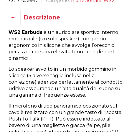
Categorie:
Bidirezionale
,
WS2
COD:
EARBMIC
Descrizione
WS2 Earbuds
è un auricolare sportivo interno
monoaurale (un solo speaker) con gancio
ergonomico in silicone che avvolge l’orecchio
per assicurare una elevata tenuta negli sport
dinamici.
Lo speaker avvolto in un morbido gommino in
silicone (3 diverse taglie incluse nella
confezione) aderisce perfettamente al condotto
uditivo assicurando un’alta qualità del suono su
una gamma di frequenze estese.
Il microfono di tipo panoramico posizionato sul
cavo è realizzato con un grande tasto di risposta
Push To Talk (PTT). Può essere indossato al
bavero di una maglietta o giacca (felpe, pile,
polo, Tshirt, ecc),ad una distanza massima di 20